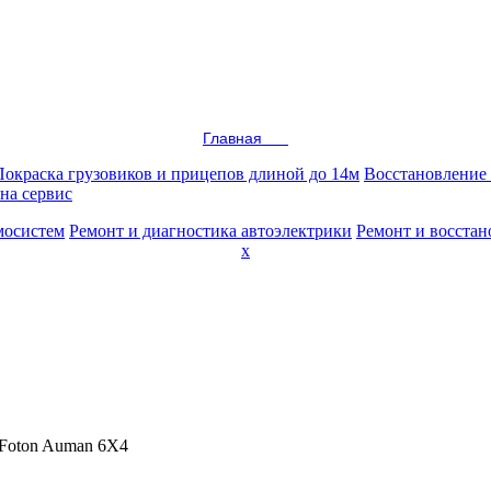
Главная
Покраска грузовиков и прицепов длиной до 14м
Восстановление 
 на сервис
мосистем
Ремонт и диагностика автоэлектрики
Ремонт и восстан
x
Foton Auman 6Х4