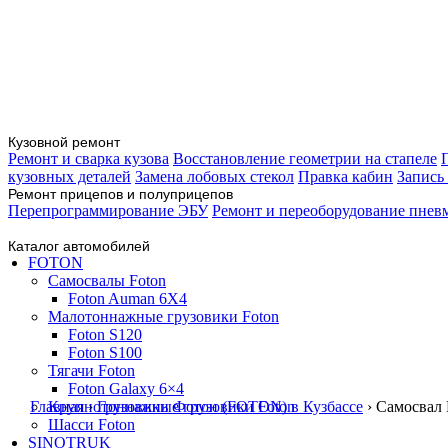
Кузовной ремонт
Ремонт и сварка кузова
Восстановление геометрии на стапеле
кузовных деталей
Замена лобовых стекол
Правка кабин
Запись
Ремонт прицепов и полуприцепов
Перепрограммирование ЭБУ
Ремонт и переоборудование пнев
Каталог автомобилей
FOTON
Самосвалы Foton
Foton Auman 6Х4
Малотоннажные грузовики Foton
Foton S120
Foton S100
Тягачи Foton
Foton Galaxy 6×4
Главная
›
Грузовики Фотон (FOTON) в Кузбассе
›
Самосвал 
Крупнотоннажные грузовики Foton
Шасси Foton
SINOTRUK