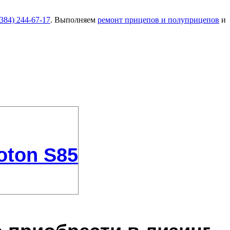
(384) 244-67-17
. Выполняем
ремонт прицепов и полуприцепов
и
oton S85