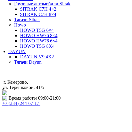
Грузовые автомобили Sitrak
SITRAK C7H 4×2
SITRAK C7H 8×4
Тягачи Sitrak
Howo
HOWO T5G 6×4
HOWO HW76 8×4
HOWO HW76 6×4
HOWO T5G 8X4
DAYUN
DAYUN V9 4X2
Тягачи Dayun
г. Кемерово,
ул. Терешковой, 41/5
service@mb-kemerovo.ru
Время работы 09:00-21:00
+7 (384) 244-67-17